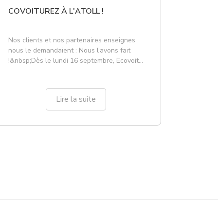
COVOITUREZ À L'ATOLL !
Nos clients et nos partenaires enseignes
nous le demandaient : Nous l’avons fait
!&nbsp;Dès le lundi 16 septembre, Ecovoit',
la plateforme de mise en relation pour le
covoiturage de l'Atoll arrive sur notre site
internet pour faciliter vos arrivées et
Lire la suite
départs du centre.Son utilisation est
complèteme...