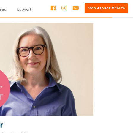
Mon espace fidélité
deau
Ecovoit