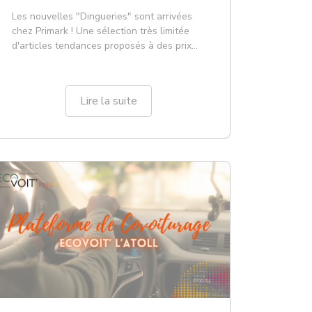
Les nouvelles "Dingueries" sont arrivées
chez Primark ! Une sélection très limitée
d'articles tendances proposés à des prix
ultras accessibles selon les saisons ! En ce
moment, vous pouvez retrouver chez
Primark l'Atoll : - Haut droit en modal
Lire la suite
mélangé – 6€ (disponible en 3 couleurs)-
Short décontrac...