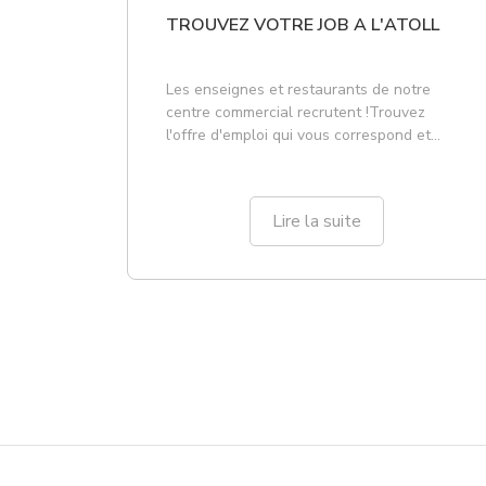
TROUVEZ VOTRE JOB A L'ATOLL
Les enseignes et restaurants de notre
centre commercial recrutent !Trouvez
l'offre d'emploi qui vous correspond et
déposez votre candidatures directement
dans l'enseigne concernée.ARMAND
THIERY - Directeur de magasin :
Lire la suite
https://careers.flatchr.io/fr/company/armand
direc...