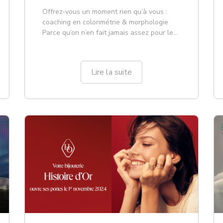
MALICE
Offrez-vous un moment rien qu’à vous :
coaching en colorimétrie & morphologie
Parce qu’on n’en fait jamais assez pour les
femmes, Grain de Malice l’Atoll vous
propose une expérience unique dédiée à la
confiance en soi et à la mise en valeur de
Lire la suite
votre style !À travers un véritable coaching
personnalis...