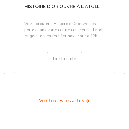
HISTOIRE D'OR OUVRE À L'ATOLL !
Votre bijouterie Histoire d'Or ouvre ses
portes dans votre centre commercial l'Atoll
Angers le vendredi 1er novembre à 12h
!Parce que nos vies sont faites d'histoires,
qu’on s’invente, qu’on réalise, qui nous
emportent et nous poussent.D'histoires
Lire la suite
thiery/vacancy/b56rb9a3evydonzq-
d'amitiés et d'amour.D'histoires petites ou
grandes....
Voir toutes les actus