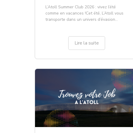
L’Atoll Summer Club 2026 : vivez l’été
comme en vacances !Cet été, L’Atoll vous
transporte dans un univers d’évasion
unique ! Du 4 juillet au 22 août 2026,
profitez d’une ambiance resort dépaysante
entre détente, animations et expériences
Lire la suite
pour toute la famille.Au programme :
décors immersifs, activi...